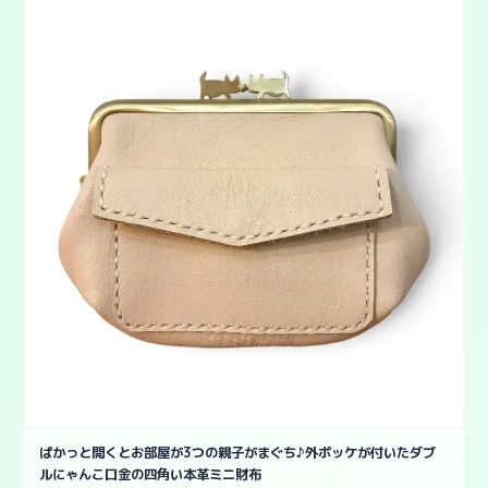
ぱかっと開くとお部屋が3つの親子がまぐち♪外ポッケが付いたダブ
ルにゃんこ口金の四角い本革ミニ財布