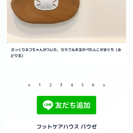
ぷっくりネコちゃんがついた、カラフル木玉のぺたんこがまぐち（み
どり玉）
<
1
2
3
4
5
6
>
フットケアハウス パウゼ